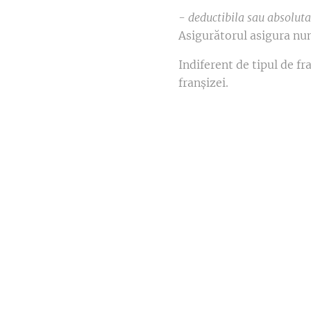
- deductibila sau absoluta
Asigurătorul asigura nu
Indiferent de tipul de f
franșizei.