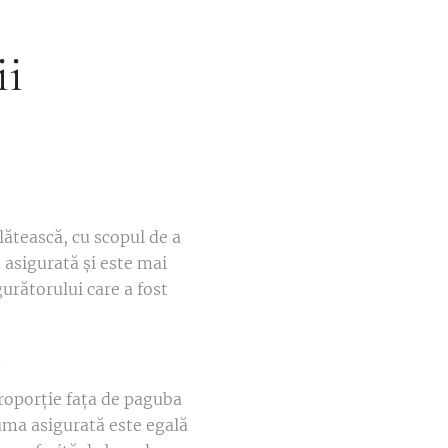
ii
lătească, cu scopul de a
asigurată și este mai
urătorului care a fost
i
proporție fața de paguba
suma asigurată este egală