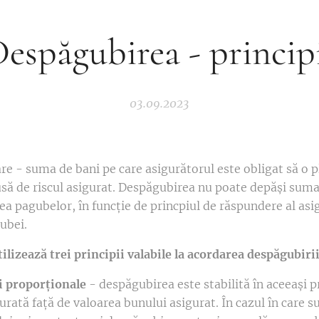
espăgubirea - princip
03.09.2023
e - suma de bani pe care asigurătorul este obligat să o p
 de riscul asigurat. Despăgubirea nu poate depăși suma 
ea pagubelor, în funcție de princpiul de răspundere al asig
ubei.
tilizează trei principii valabile la acordarea despăgubiri
ii proporționale
- despăgubirea este stabilită în aceeași 
gurată față de valoarea bunului asigurat. În cazul în care 