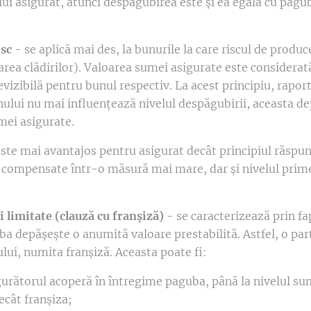
lui asigurat, atunci despăgubirea este și ea egală cu pagu
isc
- se aplică mai des, la bunurile la care riscul de produc
rarea clădirilor). Valoarea sumei asigurate este considera
zibilă pentru bunul respectiv. La acest principiu, rapor
nului nu mai influențează nivelul despăgubirii, aceasta 
mei asigurate.
 este mai avantajos pentru asigurat decât principiul răspu
 compensate într-o măsură mai mare, dar și nivelul prime
i limitate (clauză cu franșiză)
- se caracterizează prin fa
a depășește o anumită valoare prestabilită. Astfel, o par
lui, numita franșiză. Aceasta poate fi:
gurătorul acoperă în întregime paguba, până la nivelul su
ecât franșiza;