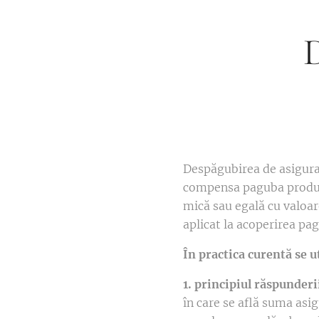
D
Despăgubirea de asigurar
compensa paguba produsă
mică sau egală cu valoar
aplicat la acoperirea pag
În practica curentă se u
1. principiul răspunder
în care se află suma asi