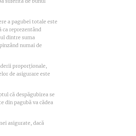
ba suferită de bunul
ere a pagubei totale este
tă ca reprezentând
tul dintre suma
depinzând numai de
nderii proporționale,
lor de asigurare este
ptul că despăgubirea se
te din pagubă va cădea
mei asigurate, dacă