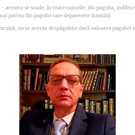
- aceasta se scade, în toate cazurile, din paguba, indife
mai partea din paguba care depasesete franșiză.
rancșiză, nu se acorda despăgubire dacă valoarea pagubei s