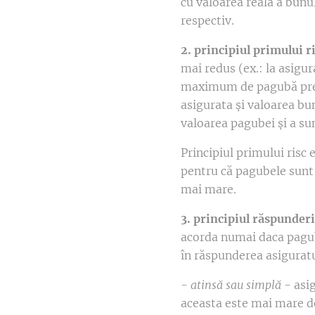
cu valoarea reală a bunu
respectiv.
2. principiul primului r
mai redus (ex.: la asigu
maximum de pagubă previ
asigurata și valoarea bu
valoarea pagubei și a su
Principiul primului risc
pentru că pagubele sunt
mai mare.
3. principiul răspunderi
acorda numai daca pagub
în răspunderea asiguratu
- atinsă sau simplă
- asi
aceasta este mai mare d